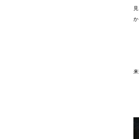
見
か
来