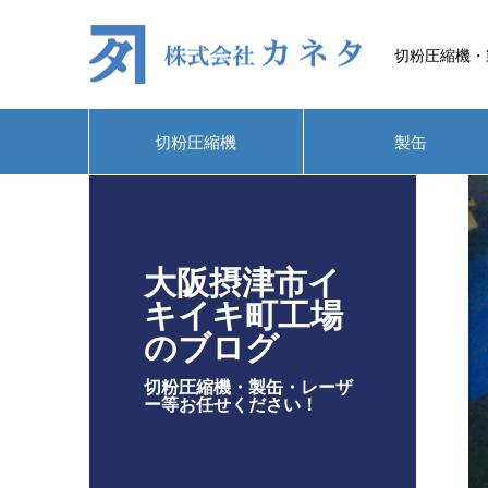
切粉圧縮機・
切粉圧縮機
製缶
大阪摂津市イ
キイキ町工場
のブログ
切粉圧縮機・製缶・レーザ
ー等お任せください！