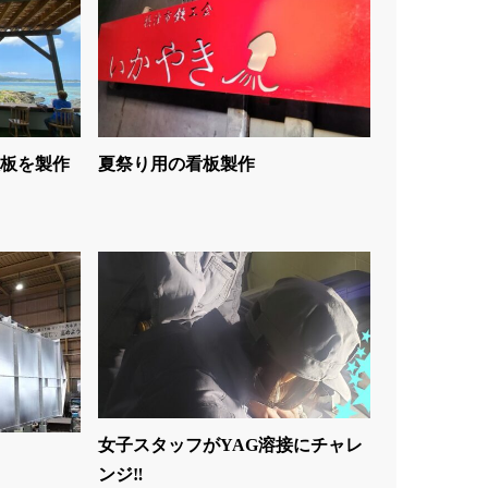
板を製作
夏祭り用の看板製作
女子スタッフがYAG溶接にチャレ
ンジ‼