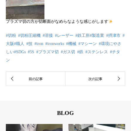
プラズマ切の方が切断面がなめらなような感じがします
#切粉
#切粉圧縮機
#溶接
#レーザー
#鉄工所
#製造業
#摂津市
#
大阪
#職人
#技
#iron
#ironworks
#機械
#マシーン
#環境にやさ
しい
#SDGs
#5S
#プラズマ切
#ガス切
#鉄
#ステンレス
#チタ
ン
BLOG