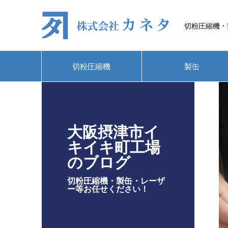
切粉圧縮機・
切粉圧縮機
製缶
大阪摂津市イ
キイキ町工場
のブログ
切粉圧縮機・製缶・レーザ
ー等お任せください！