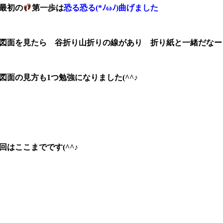
最初の
第一歩は
恐る恐る(*ﾉωﾉ)曲げました
面を見たら 谷折り山折りの線があり 折り紙と一緒だなー
面の見方も1つ勉強になりました(^^♪
回はここまでです(^^♪